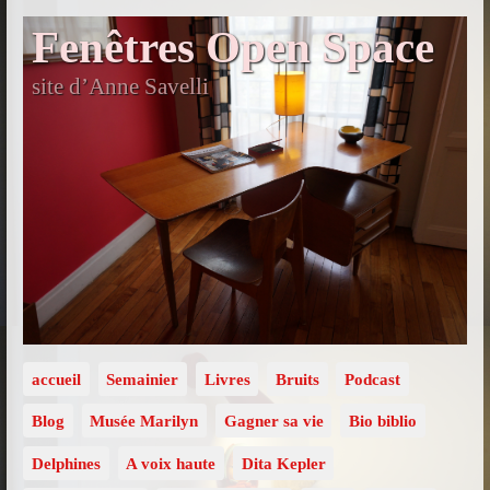
Fenêtres Open Space
site d’Anne Savelli
accueil
Semainier
Livres
Bruits
Podcast
Blog
Musée Marilyn
Gagner sa vie
Bio biblio
Delphines
A voix haute
Dita Kepler