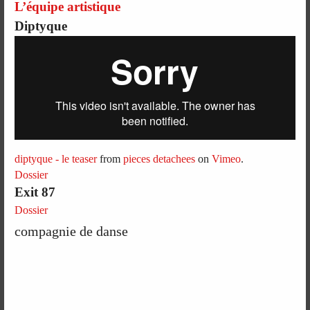
L’équipe artistique
Diptyque
diptyque - le teaser
from
pieces detachees
on
Vimeo
.
Dossier
Exit 87
Dossier
compagnie de danse