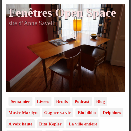
Fenêtres Open Space
site d’Anne Savelli
Semainier
Livres
Bruits
Podcast
Blog
Musée Marilyn
Gagner sa vie
Bio biblio
Delphines
A voix haute
Dita Kepler
La ville entière