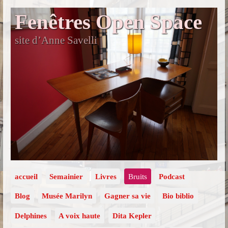
Fenêtres Open Space
site d’Anne Savelli
accueil
Semainier
Livres
Bruits
Podcast
Blog
Musée Marilyn
Gagner sa vie
Bio biblio
Delphines
A voix haute
Dita Kepler