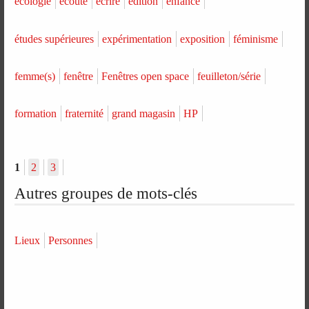
écologie
écoute
écrire
édition
enfance
études supérieures
expérimentation
exposition
féminisme
femme(s)
fenêtre
Fenêtres open space
feuilleton/série
formation
fraternité
grand magasin
HP
1
2
3
Autres groupes de mots-clés
Lieux
Personnes