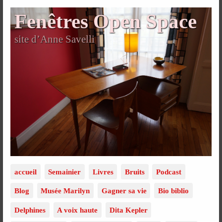
Fenêtres Open Space
site d’Anne Savelli
accueil
Semainier
Livres
Bruits
Podcast
Blog
Musée Marilyn
Gagner sa vie
Bio biblio
Delphines
A voix haute
Dita Kepler