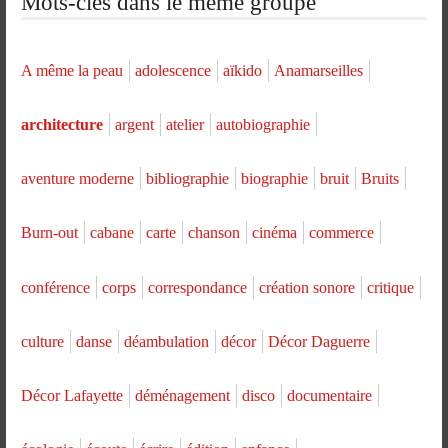
Mots-clés dans le même groupe
A même la peau
adolescence
aïkido
Anamarseilles
architecture
argent
atelier
autobiographie
aventure moderne
bibliographie
biographie
bruit
Bruits
Burn-out
cabane
carte
chanson
cinéma
commerce
conférence
corps
correspondance
création sonore
critique
culture
danse
déambulation
décor
Décor Daguerre
Décor Lafayette
déménagement
disco
documentaire