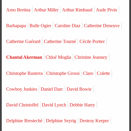
Arno Bertina
Arthur Miller
Arthur Rimbaud
Aude Pivin
Barbapapa
Bulle Ogier
Caroline Diaz
Catherine Deneuve
Catherine Guérard
Catherine Tourné
Cécile Portier
Chantal Akerman
Chloé Moglia
Christine Jeanney
Christophe Basterra
Christophe Grossi
Claro
Colette
Cowboy Junkies
Daniel Darc
David Bowie
David Christoffel
David Lynch
Debbie Harry
Delphine Bresteché
Delphine Seyrig
Destroy Keeper