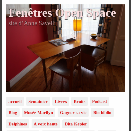
Fenêtres Open Space
site d’Anne Savelli
accueil
Semainier
Livres
Bruits
Podcast
Blog
Musée Marilyn
Gagner sa vie
Bio biblio
Delphines
A voix haute
Dita Kepler