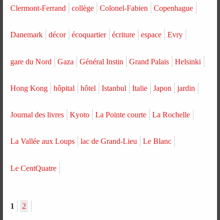
Clermont-Ferrand
collège
Colonel-Fabien
Copenhague
Danemark
décor
écoquartier
écriture
espace
Evry
gare du Nord
Gaza
Général Instin
Grand Palais
Helsinki
Hong Kong
hôpital
hôtel
Istanbul
Italie
Japon
jardin
Journal des livres
Kyoto
La Pointe courte
La Rochelle
La Vallée aux Loups
lac de Grand-Lieu
Le Blanc
Le CentQuatre
1
2