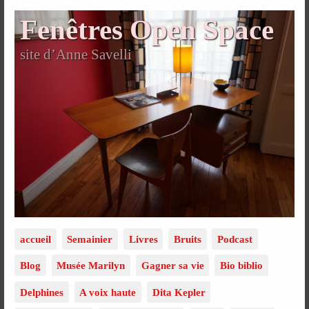
Fenêtres Open Space
site d’Anne Savelli
accueil
Semainier
Livres
Bruits
Podcast
Blog
Musée Marilyn
Gagner sa vie
Bio biblio
Delphines
A voix haute
Dita Kepler