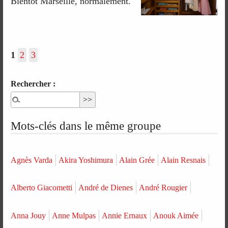
Bientôt Marseille, normalement.
1
2
3
Rechercher :
Mots-clés dans le même groupe
Agnès Varda
Akira Yoshimura
Alain Grée
Alain Resnais
Alberto Giacometti
André de Dienes
André Rougier
Anna Jouy
Anne Mulpas
Annie Ernaux
Anouk Aimée