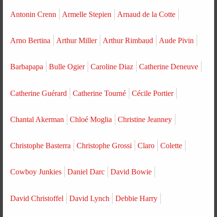
Antonin Crenn
Armelle Stepien
Arnaud de la Cotte
Arno Bertina
Arthur Miller
Arthur Rimbaud
Aude Pivin
Barbapapa
Bulle Ogier
Caroline Diaz
Catherine Deneuve
Catherine Guérard
Catherine Tourné
Cécile Portier
Chantal Akerman
Chloé Moglia
Christine Jeanney
Christophe Basterra
Christophe Grossi
Claro
Colette
Cowboy Junkies
Daniel Darc
David Bowie
David Christoffel
David Lynch
Debbie Harry