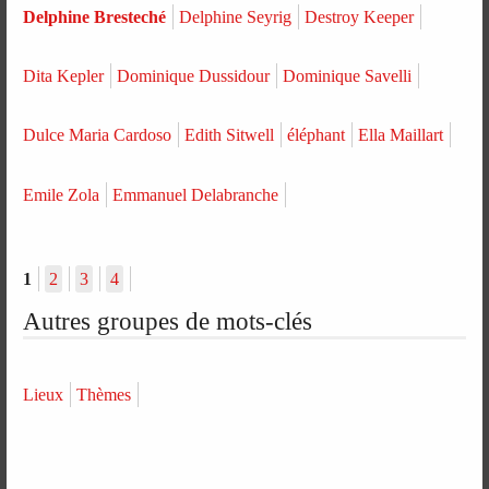
Delphine Bresteché
Delphine Seyrig
Destroy Keeper
Dita Kepler
Dominique Dussidour
Dominique Savelli
Dulce Maria Cardoso
Edith Sitwell
éléphant
Ella Maillart
Emile Zola
Emmanuel Delabranche
1
2
3
4
Autres groupes de mots-clés
Lieux
Thèmes