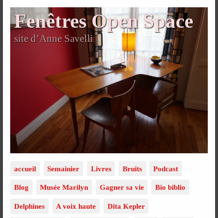
Fenêtres Open Space
site d’Anne Savelli
accueil
Semainier
Livres
Bruits
Podcast
Blog
Musée Marilyn
Gagner sa vie
Bio biblio
Delphines
A voix haute
Dita Kepler