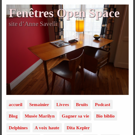
Fenêtres Open Space
site d’Anne Savelli
accueil
Semainier
Livres
Bruits
Podcast
Blog
Musée Marilyn
Gagner sa vie
Bio biblio
Delphines
A voix haute
Dita Kepler