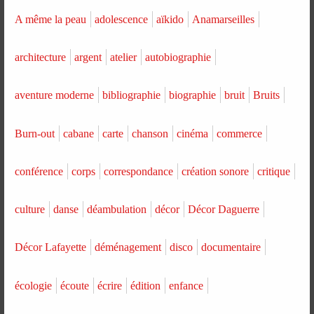
A même la peau
adolescence
aïkido
Anamarseilles
architecture
argent
atelier
autobiographie
aventure moderne
bibliographie
biographie
bruit
Bruits
Burn-out
cabane
carte
chanson
cinéma
commerce
conférence
corps
correspondance
création sonore
critique
culture
danse
déambulation
décor
Décor Daguerre
Décor Lafayette
déménagement
disco
documentaire
écologie
écoute
écrire
édition
enfance