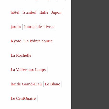
hôtel
Istanbul
Italie
Japon
jardin
Journal des livres
Kyoto
La Pointe courte
La Rochelle
La Vallée aux Loups
lac de Grand-Lieu
Le Blanc
Le CentQuatre