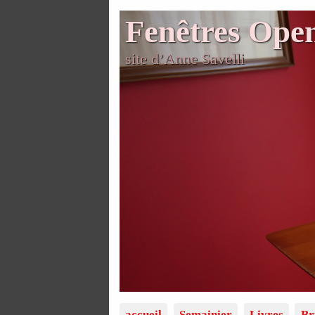
Fenêtres Ope
site d’Anne Savelli
accueil
Semainier
Livres
Br