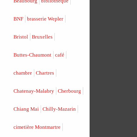
Beaubourg
bibliothèque
BNF
brasserie Wepler
Bristol
Bruxelles
Buttes-Chaumont
café
chambre
Chartres
Chatenay-Malabry
Cherbourg
Chiang Mai
Chilly-Mazarin
cimetière Montmartre