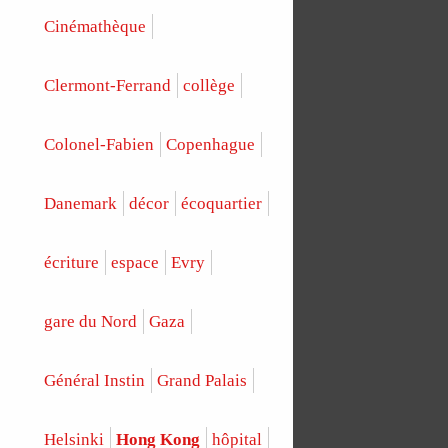
Cinémathèque
Clermont-Ferrand
collège
Colonel-Fabien
Copenhague
Danemark
décor
écoquartier
écriture
espace
Evry
gare du Nord
Gaza
Général Instin
Grand Palais
Helsinki
Hong Kong
hôpital