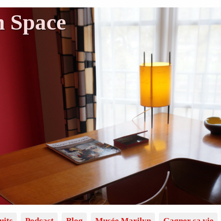
n Space
uits
Podcast
Blog
Musée Marilyn
Gagner sa vie