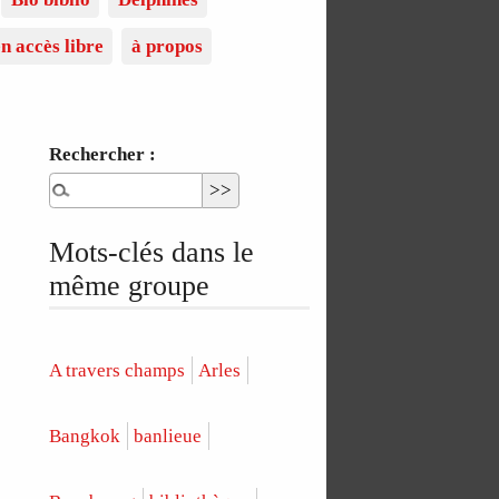
n accès libre
à propos
Rechercher :
Mots-clés dans le
même groupe
A travers champs
Arles
Bangkok
banlieue