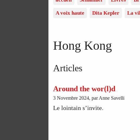
A voix haute
Dita Kepler
La vi
Hong Kong
Articles
Around the wor(l)d
3 Novembre 2024, par Anne Savelli
Le lointain s’invite.