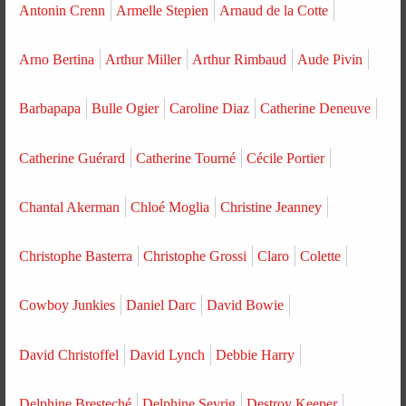
Antonin Crenn
Armelle Stepien
Arnaud de la Cotte
Arno Bertina
Arthur Miller
Arthur Rimbaud
Aude Pivin
Barbapapa
Bulle Ogier
Caroline Diaz
Catherine Deneuve
Catherine Guérard
Catherine Tourné
Cécile Portier
Chantal Akerman
Chloé Moglia
Christine Jeanney
Christophe Basterra
Christophe Grossi
Claro
Colette
Cowboy Junkies
Daniel Darc
David Bowie
David Christoffel
David Lynch
Debbie Harry
Delphine Bresteché
Delphine Seyrig
Destroy Keeper