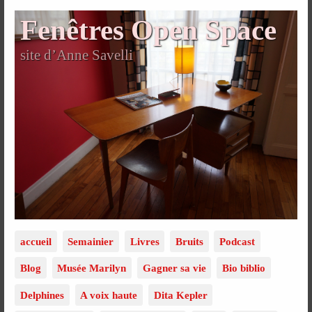
Fenêtres Open Space
site d’Anne Savelli
accueil
Semainier
Livres
Bruits
Podcast
Blog
Musée Marilyn
Gagner sa vie
Bio biblio
Delphines
A voix haute
Dita Kepler