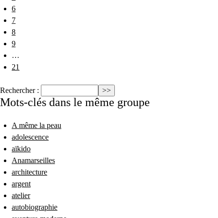
6
7
8
9
…
21
Rechercher :
Mots-clés dans le même groupe
A même la peau
adolescence
aïkido
Anamarseilles
architecture
argent
atelier
autobiographie