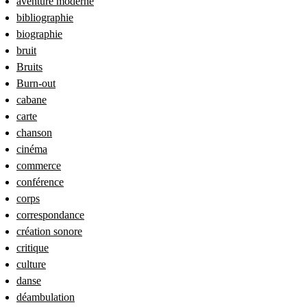
aventure moderne
bibliographie
biographie
bruit
Bruits
Burn-out
cabane
carte
chanson
cinéma
commerce
conférence
corps
correspondance
création sonore
critique
culture
danse
déambulation