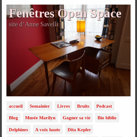
Fenêtres Open Space
site d’Anne Savelli
accueil
Semainier
Livres
Bruits
Podcast
Blog
Musée Marilyn
Gagner sa vie
Bio biblio
Delphines
A voix haute
Dita Kepler