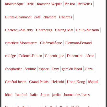
bibliothèque
BNF
brasserie Wepler
Bristol
Bruxelles
Buttes-Chaumont
café
chambre
Chartres
Chatenay-Malabry
Cherbourg
Chiang Mai
Chilly-Mazarin
cimetière Montmartre
Cinémathèque
Clermont-Ferrand
collège
Colonel-Fabien
Copenhague
Danemark
décor
écoquartier
écriture
espace
Evry
gare du Nord
Gaza
Général Instin
Grand Palais
Helsinki
Hong Kong
hôpital
hôtel
Istanbul
Italie
Japon
jardin
Journal des livres