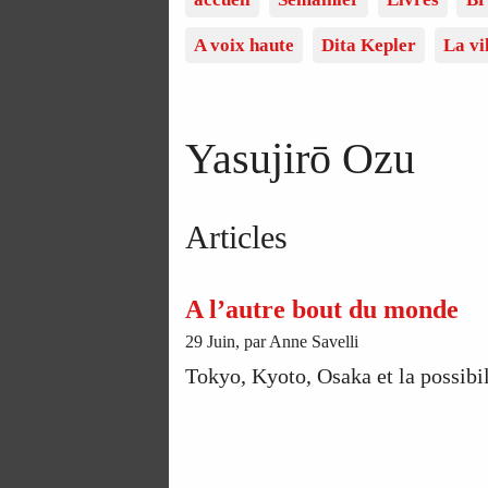
A voix haute
Dita Kepler
La vi
Yasujirō Ozu
Articles
A l’autre bout du monde
29 Juin, par Anne Savelli
Tokyo, Kyoto, Osaka et la possibil