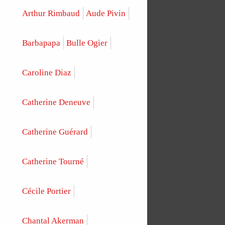
Arthur Rimbaud
Aude Pivin
Barbapapa
Bulle Ogier
Caroline Diaz
Catherine Deneuve
Catherine Guérard
Catherine Tourné
Cécile Portier
Chantal Akerman