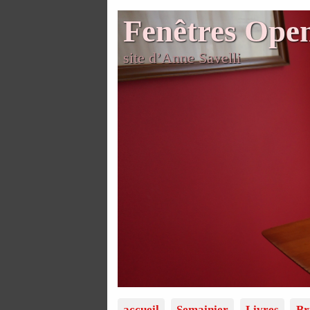
Fenêtres Ope
site d’Anne Savelli
accueil
Semainier
Livres
Br