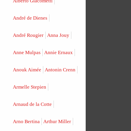
Alberto Giacometti
André de Dienes
André Rougier
Anna Jouy
Anne Mulpas
Annie Ernaux
Anouk Aimée
Antonin Crenn
Armelle Stepien
Arnaud de la Cotte
Arno Bertina
Arthur Miller