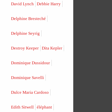
David Lynch
Debbie Harry
Delphine Bresteché
Delphine Seyrig
Destroy Keeper
Dita Kepler
Dominique Dussidour
Dominique Savelli
Dulce Maria Cardoso
Edith Sitwell
éléphant