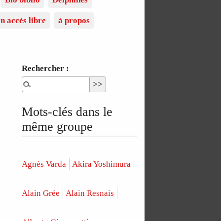
n accès libre
à propos
Rechercher :
Mots-clés dans le
même groupe
Agnès Varda
Akira Yoshimura
Alain Grée
Alain Resnais