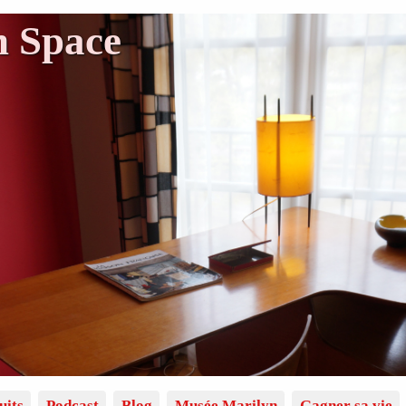
n Space
uits
Podcast
Blog
Musée Marilyn
Gagner sa vie