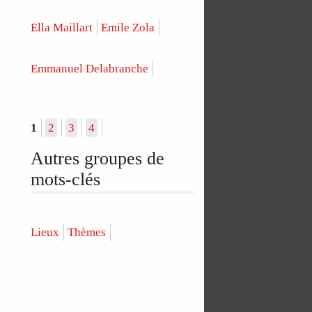
Ella Maillart
Emile Zola
Emmanuel Delabranche
1
2
3
4
Autres groupes de
mots-clés
Lieux
Thèmes