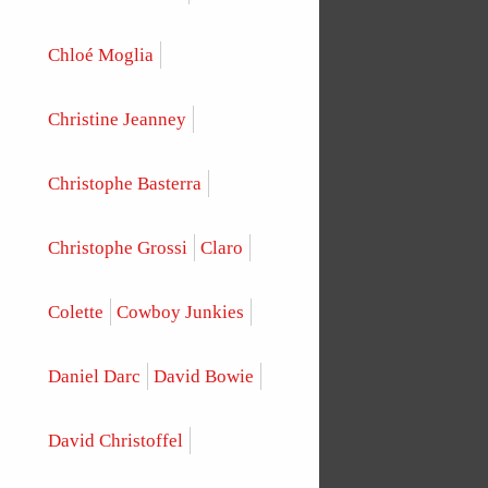
Chloé Moglia
Christine Jeanney
Christophe Basterra
Christophe Grossi
Claro
Colette
Cowboy Junkies
Daniel Darc
David Bowie
David Christoffel