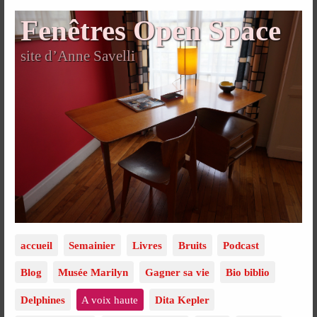
Fenêtres Open Space
site d’Anne Savelli
accueil
Semainier
Livres
Bruits
Podcast
Blog
Musée Marilyn
Gagner sa vie
Bio biblio
Delphines
A voix haute
Dita Kepler