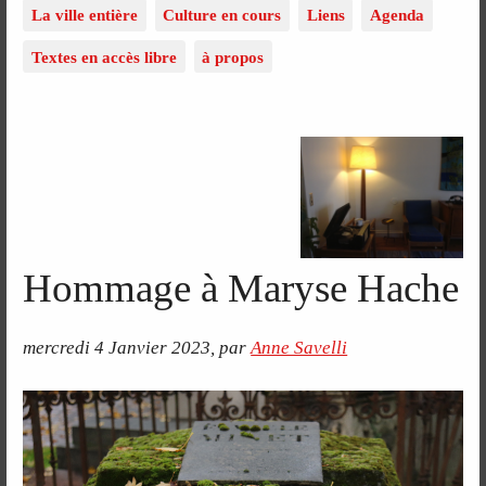
La ville entière
Culture en cours
Liens
Agenda
Textes en accès libre
à propos
Hommage à Maryse Hache
mercredi 4 Janvier 2023
,
par
Anne Savelli