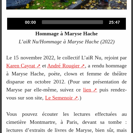
Audio
Current
Total
00:00
25:47
time
duration
Player
Hommage à Maryse Hache
L’aiR Nu/Hommage à Maryse Hache (2022)
Le 15 novembre 2022, le collectif L’aiR Nu, rejoint par
Karen Cayrat
et
André Rougier
, a rendu hommage
à Maryse Hache, poète, clown et femme de théâtre
disparue en octobre 2012. (Pour une présentation de
Maryse par elle-même, suivez ce
lien
puis rendez-
vous sur son site,
Le Semenoir
.)
Vous pouvez écouter les lectures effectuées au
cimetière Montmartre, à Paris, devant sa tombe :
lectures d’extraits de livres de Maryse, bien sûr, mais