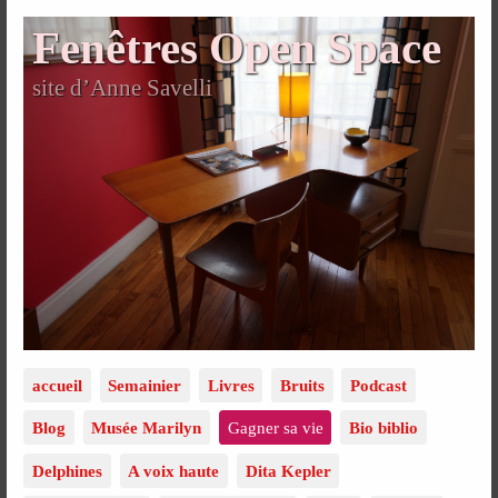
Fenêtres Open Space
site d’Anne Savelli
accueil
Semainier
Livres
Bruits
Podcast
Blog
Musée Marilyn
Gagner sa vie
Bio biblio
Delphines
A voix haute
Dita Kepler