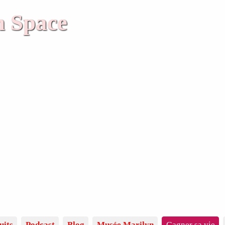
n Space
uits
Podcast
Blog
Musée Marilyn
Gagner sa vie