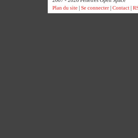
2007 - 2026 Fenêtres Open Space
Plan du site
|
Se connecter
|
Contact
|
RS