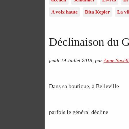
A voix haute
Dita Kepler
La vi
Déclinaison du G
jeudi 19 Juillet 2018
,
par
Anne Savell
Dans sa boutique, à Belleville
parfois le général décline