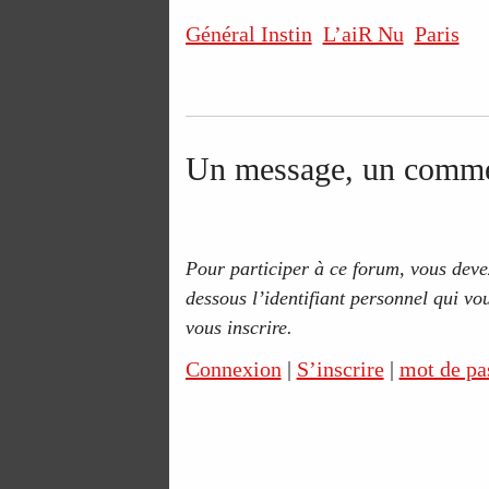
Général Instin
L’aiR Nu
Paris
Un message, un comme
Pour participer à ce forum, vous devez
dessous l’identifiant personnel qui vou
vous inscrire.
Connexion
|
S’inscrire
|
mot de pa