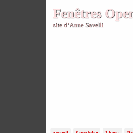
Fenêtres Ope
site d’Anne Savelli
accueil
Semainier
Livres
Br