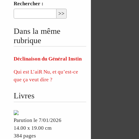
Rechercher :
Dans la même
rubrique
Déclinaison du Général Instin
Qui est L’aiR Nu, et qu’est-ce
que ça veut dire ?
Livres
Parution le 7/01/2026
14.00 x 19.00 cm
384 pages