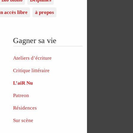
n accès libre
à propos
Gagner sa vie
Ateliers d’écriture
Critique littéraire
L’aiR Nu
Patreon
Résidences
Sur scène