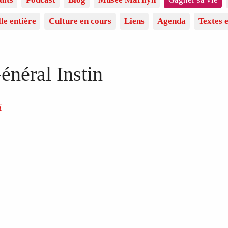
lle entière
Culture en cours
Liens
Agenda
Textes e
énéral Instin
i