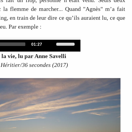
ec la flemme de marcher... Quand "Agnès" m’a fait
ng, en train de leur dire ce qu’ils auraient lu, ce que
lieu. Par exemple :
Use
Audio
Total
01:27
duration
Up/Down
Player
 la vie, lu par Anne Savelli
Arrow
 Héritier/36 secondes (2017)
keys
to
increase
or
decrease
volume.