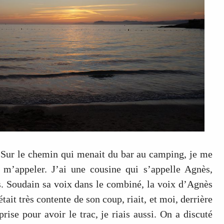
. Sur le chemin qui menait du bar au camping, je me
m’appeler. J’ai une cousine qui s’appelle Agnès,
s. Soudain sa voix dans le combiné, la voix d’Agnès
tait très contente de son coup, riait, et moi, derrière
prise pour avoir le trac, je riais aussi. On a discuté