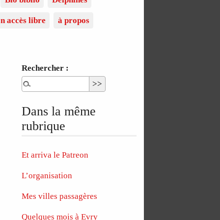
n accès libre
à propos
Rechercher :
Dans la même
rubrique
Et arriva le Patreon
L’organisation
Mes villes passagères
Quelques mois à Evry