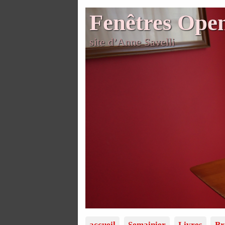
Fenêtres Ope
site d’Anne Savelli
accueil
Semainier
Livres
Br