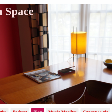
n Space
uits
Podcast
Blog
Musée Marilyn
Gagner sa vie