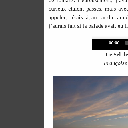
curieux étaient passés, mais av
appeler, j’étais là, au bar du campi
j’aurais fait si la balade avait eu 
Current
00:00
time
Le Sel de
Françoise