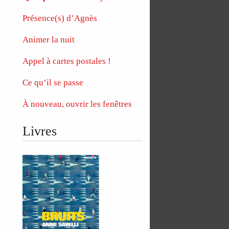
Présence(s) d’Agnès
Animer la nuit
Appel à cartes postales !
Ce qu’il se passe
À nouveau, ouvrir les fenêtres
Livres