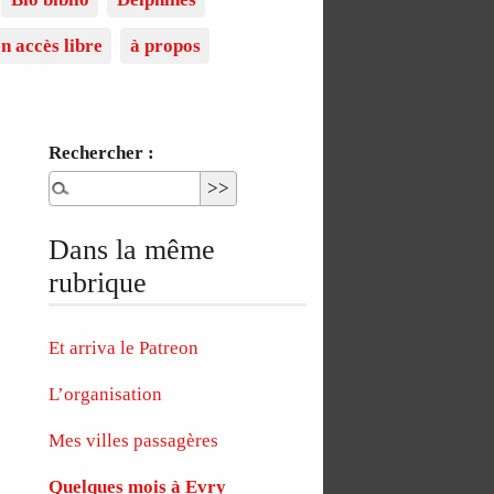
n accès libre
à propos
Rechercher :
Dans la même
rubrique
Et arriva le Patreon
L’organisation
Mes villes passagères
Quelques mois à Evry