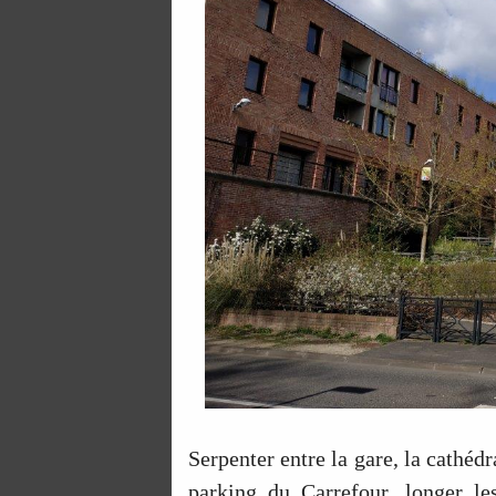
Serpenter entre la gare, la cathédr
parking du Carrefour, longer le