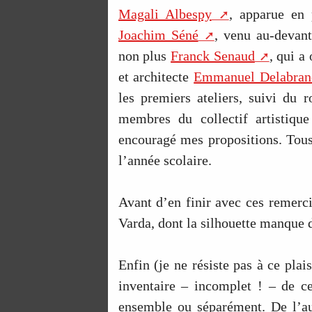
Magali Albespy
, apparue en 
Joachim Séné
, venu au-devant
non plus
Franck Senaud
, qui a
et architecte
Emmanuel Delabran
les premiers ateliers, suivi du
membres du collectif artistique
encouragé mes propositions. Tous
l’année scolaire.
Avant d’en finir avec ces remer
Varda, dont la silhouette manque 
Enfin (je ne résiste pas à ce pla
inventaire – incomplet ! – de ce
ensemble ou séparément. De l’a