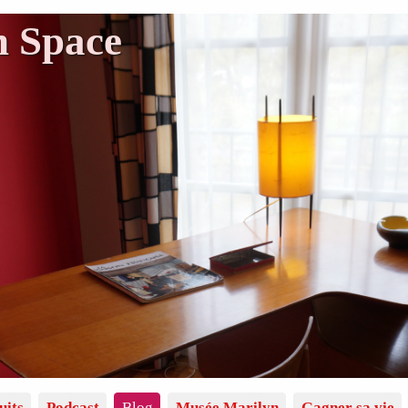
n Space
uits
Podcast
Blog
Musée Marilyn
Gagner sa vie