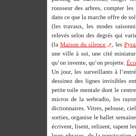
rousseur des arbres, compter les 
dans ce que la marche offre de sol
(les travaux, les modes saisonni
relevés selon des degrés qui varie
(la
Maison du silence
, les
Pyra
une ville à soi, une cité miniatu
qu’on invente, qu’on projette.
Écou
Un jour, les surveillants à l’ent
dessinez des lignes invisibles ent
petite toile mentale dont le centre
micros de la webradio, les rayon
dictionnaires. Vitres, pelouse, ci
sorties, organise le ballet semai
écrivent, lisent, relisent, tapent 
leurs phrases, de la ponctuation,