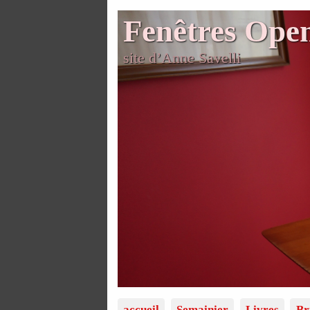
Fenêtres Ope
site d’Anne Savelli
accueil
Semainier
Livres
Br