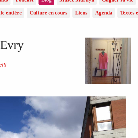
lle entière
Culture en cours
Liens
Agenda
Textes e
 Evry
lli