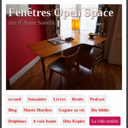
Fenêtres Open Space
site d’Anne Savelli
accueil
Semainier
Livres
Bruits
Podcast
Blog
Musée Marilyn
Gagner sa vie
Bio biblio
Delphines
A voix haute
Dita Kepler
La ville entière