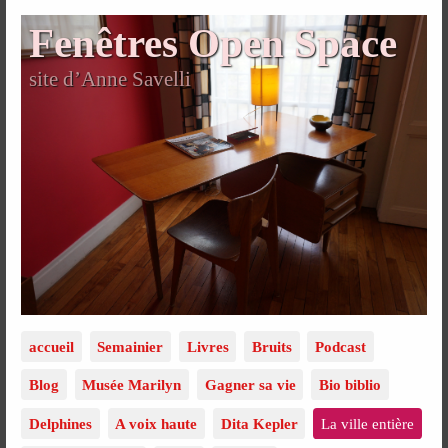
Fenêtres Open Space
site d’Anne Savelli
accueil
Semainier
Livres
Bruits
Podcast
Blog
Musée Marilyn
Gagner sa vie
Bio biblio
Delphines
A voix haute
Dita Kepler
La ville entière