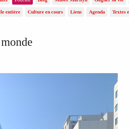
lle entière
Culture en cours
Liens
Agenda
Textes e
u monde