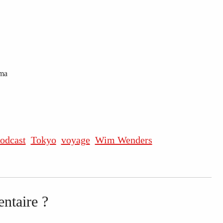
ama
odcast
Tokyo
voyage
Wim Wenders
ntaire ?