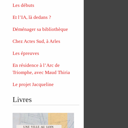
Les débuts
Et l’IA, là dedans ?
Déménager sa bibliothèque
Chez Actes Sud, à Arles
Les épreuves
En résidence à l’Arc de
Triomphe, avec Maud Thiria
Le projet Jacqueline
Livres