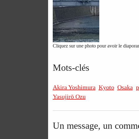
Cliquez sur une photo pour avoir le diapor
Mots-clés
Akira Yoshimura
Kyoto
Osaka
p
Yasujirō Ozu
Un message, un comme