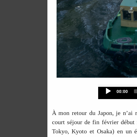
Current
00:00
time
À mon retour du Japon, je n’ai 
court séjour de fin février début
Tokyo, Kyoto et Osaka) en un é