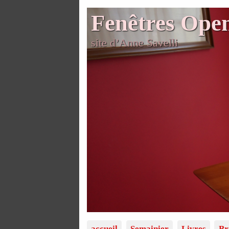
Fenêtres Ope
site d’Anne Savelli
accueil
Semainier
Livres
Br