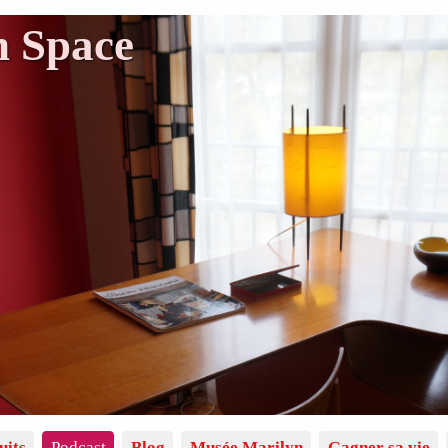
n Space
uits
Podcast
Blog
Musée Marilyn
Gagner sa vie