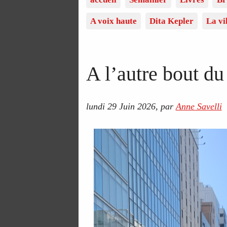
A voix haute
Dita Kepler
La vi
A l’autre bout d
lundi 29 Juin 2026
,
par
Anne Savelli