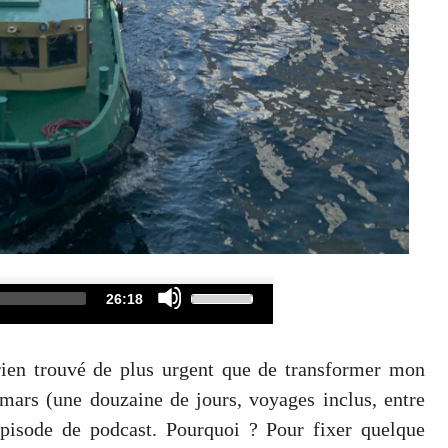
Use
Audio
Total
26:18
duration
Up/Down
Player
Arrow
rien trouvé de plus urgent que de transformer mon
keys
 mars (une douzaine de jours, voyages inclus, entre
to
pisode de podcast. Pourquoi ? Pour fixer quelque
increase