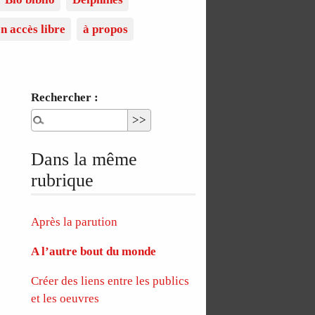
n accès libre
à propos
Rechercher :
Dans la même
rubrique
Après la parution
A l’autre bout du monde
Créer des liens entre les publics
et les oeuvres