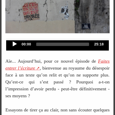
Audio
Current
Total
00:00
25:18
time
duration
Player
Aïe... Aujourd’hui, pour ce nouvel épisode de
Faites
entrer l’écriture
, bienvenue au royaume du désespoir
face à un texte qu’on relit et qu’on ne supporte plus.
Qu’est-ce qui s’est passé ? Pourquoi a-t-on
l’impression d’avoir perdu - peut-être définitivement -
ses moyens ?
Essayons de tirer ça au clair, non sans écouter quelques