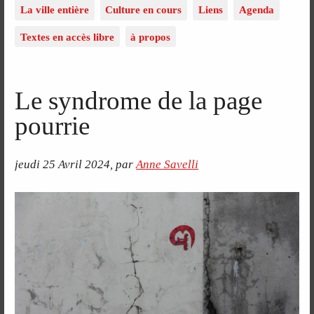
La ville entière
Culture en cours
Liens
Agenda
Textes en accès libre
à propos
Le syndrome de la page
pourrie
jeudi 25 Avril 2024
,
par
Anne Savelli