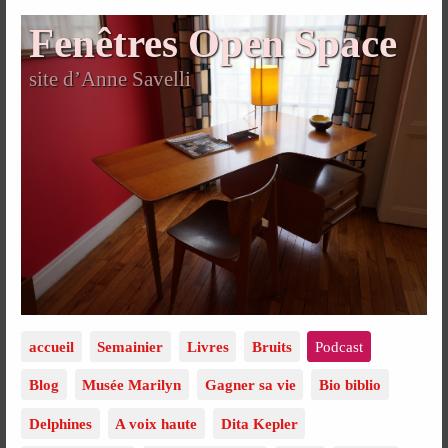
Fenêtres Open Space
site d’Anne Savelli
accueil
Semainier
Livres
Bruits
Podcast
Blog
Musée Marilyn
Gagner sa vie
Bio biblio
Delphines
A voix haute
Dita Kepler