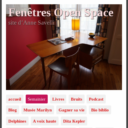
Fenêtres Open Space
site d’Anne Savelli
accueil
Semainier
Livres
Bruits
Podcast
Blog
Musée Marilyn
Gagner sa vie
Bio biblio
Delphines
A voix haute
Dita Kepler