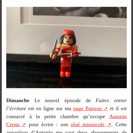
Dimanche
Le nouvel épisode de
Faites entrer
l’écriture
est en ligne sur ma
page Patreon
et il est
consacré à la petite chambre qu’occupe
Antonin
Crenn
pour écrire : son
oloé minuscule
. Cette
apparition d’Antonin me vaut deux abonnements de