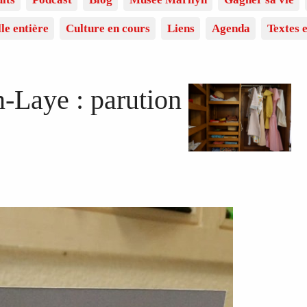
lle entière
Culture en cours
Liens
Agenda
Textes e
-Laye : parution