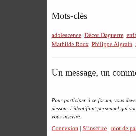
Mots-clés
adolescence
Décor Daguerre
enf
Mathilde Roux
Philippe Aigrain
Un message, un comme
Pour participer à ce forum, vous devez
dessous l’identifiant personnel qui vou
vous inscrire.
Connexion
|
S’inscrire
|
mot de pa