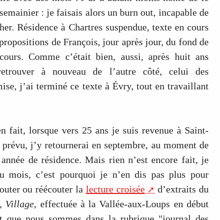
 semainier : je faisais alors un burn out, incapable de
her. Résidence à Chartres suspendue, texte en cours
 propositions de François, jour après jour, du fond de
cours. Comme c’était bien, aussi, après huit ans
retrouver à nouveau de l’autre côté, celui des
ise, j’ai terminé ce texte à Évry, tout en travaillant
 fait, lorsque vers 25 ans je suis revenue à Saint-
prévu, j’y retournerai en septembre, au moment de
 année de résidence. Mais rien n’est encore fait, je
du mois, c’est pourquoi je n’en dis pas plus pour
couter ou réécouter la
lecture croisée
d’extraits du
é,
Village
, effectuée à la Vallée-aux-Loups en début
et que nous sommes dans la rubrique "journal des