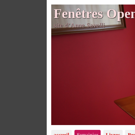
Fenêtres Ope
site d’Anne Savelli
accueil
Semainier
Livres
Bru