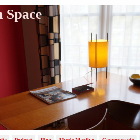
n Space
its
Podcast
Blog
Musée Marilyn
Gagner sa vie