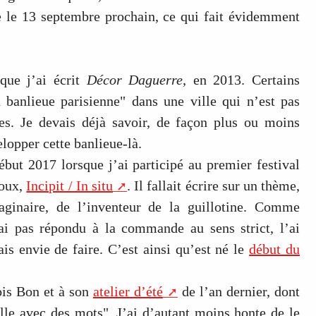
te le 13 septembre prochain, ce qui fait évidemment
que j’ai écrit
Décor Daguerre
, en 2013. Certains
n banlieue parisienne" dans une ville qui n’est pas
s. Je devais déjà savoir, de façon plus ou moins
elopper cette banlieue-là.
but 2017 lorsque j’ai participé au premier festival
Roux,
Incipit / In situ
. Il fallait écrire sur un thème,
aginaire, de l’inventeur de la guillotine. Comme
ai pas répondu à la commande au sens strict, l’ai
ais envie de faire. C’est ainsi qu’est né le
début du
ois Bon et à son
atelier d’été
de l’an dernier, dont
lle avec des mots". J’ai d’autant moins honte de le