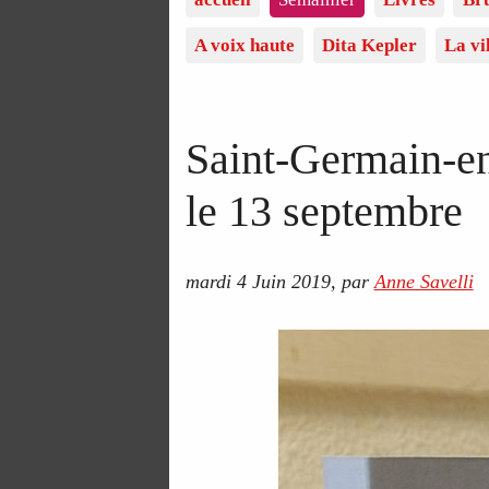
A voix haute
Dita Kepler
La vi
Saint-Germain-en
le 13 septembre
mardi 4 Juin 2019
,
par
Anne Savelli