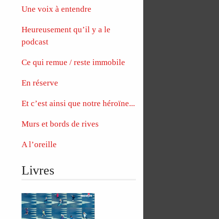
Une voix à entendre
Heureusement qu’il y a le
podcast
Ce qui remue / reste immobile
En réserve
Et c’est ainsi que notre héroïne...
Murs et bords de rives
A l’oreille
Livres