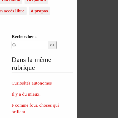
n accès libre
à propos
Rechercher :
Dans la même
rubrique
Curiosités autonomes
Il y a du mieux.
F comme four, choses qui
brillent