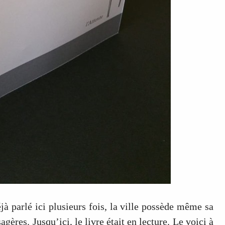
déjà parlé ici plusieurs fois, la ville possède même sa
gères. Jusqu’ici, le livre était en lecture. Le voici à