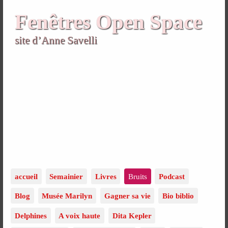
Fenêtres Open Space
site d’Anne Savelli
accueil
Semainier
Livres
Bruits
Podcast
Blog
Musée Marilyn
Gagner sa vie
Bio biblio
Delphines
A voix haute
Dita Kepler