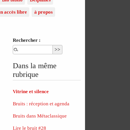
n accès libre
à propos
Rechercher :
Dans la même
rubrique
Vitrine et silence
Bruits : réception et agenda
Bruits dans Métaclassique
Lire le bruit #28