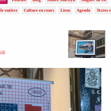
lle entière
Culture en cours
Liens
Agenda
Textes e
lli