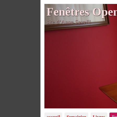
Fenêtres Ope
site d’Anne Savelli
accueil
Semainier
Livres
Br