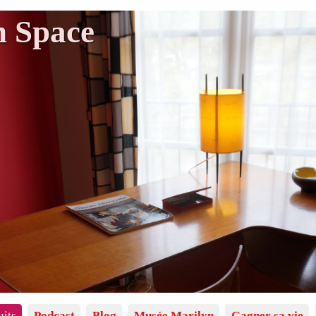
n Space
uits
Podcast
Blog
Musée Marilyn
Gagner sa vie