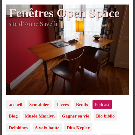
Fenêtres Open Space
site d’Anne Savelli
accueil
Semainier
Livres
Bruits
Podcast
Blog
Musée Marilyn
Gagner sa vie
Bio biblio
Delphines
A voix haute
Dita Kepler