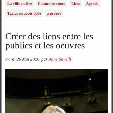
La ville entière
Culture en cours
Liens
Agenda
Textes en accès libre
à propos
Créer des liens entre les
publics et les oeuvres
mardi 26 Mai 2026
,
par
Anne Savelli