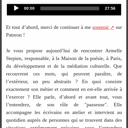
Audio
Current
Total
00:00
27:56
time
duration
Player
Et tout d’abord, merci de continuer à me
soutenir
sur
Patreon !
Je vous propose aujourd’hui de rencontrer Armelle
Stepien, responsable, à la Maison de la poésie, à Paris,
du développement et de la médiation culturelle. Que
recouvrent ces mots, qui peuvent paraître, de
l’extérieur, un peu abstraits ? En quoi consiste
exactement son métier et comment en est-elle arrivée à
l’exercer ? Elle parle, d’abord et avant tout, vous
l’entendrez, de son rôle de "passeuse". Elle
accompagne les écrivains en atelier et intervient au
quotidien auprès de personnes qui se trouvent dans des
situations extrêmement précaires, vous l’entendrez