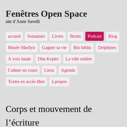
Fenêtres Open Space
site d’Anne Savelli
accueil
Semainier
Livres
Bruits
Podcast
Blog
Musée Marilyn
Gagner sa vie
Bio biblio
Delphines
A voix haute
Dita Kepler
La ville entière
Culture en cours
Liens
Agenda
Textes en accès libre
à propos
Corps et mouvement de
l’écriture