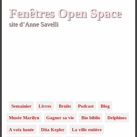
Fenêtres Open Space
site d’Anne Savelli
Semainier
Livres
Bruits
Podcast
Blog
Musée Marilyn
Gagner sa vie
Bio biblio
Delphines
A voix haute
Dita Kepler
La ville entière