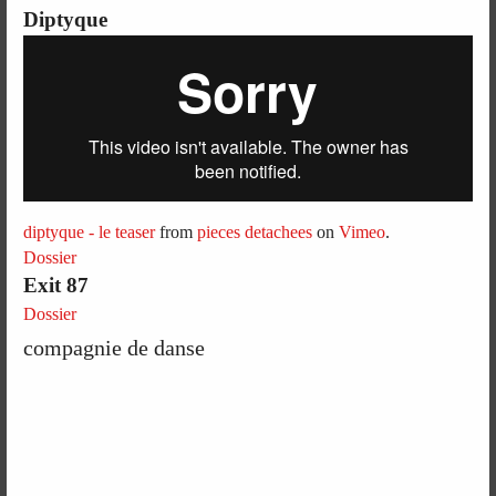
Diptyque
diptyque - le teaser
from
pieces detachees
on
Vimeo
.
Dossier
Exit 87
Dossier
compagnie de danse